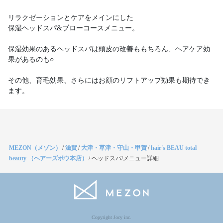
リラクゼーションとケアをメインにした
保湿ヘッドスパ&ブローコースメニュー。
保湿効果のあるヘッドスパは頭皮の改善ももちろん、ヘアケア効
果があるのも○
その他、育毛効果、さらにはお顔のリフトアップ効果も期待でき
ます。
MEZON（メゾン）
/
滋賀
/
大津・草津・守山・甲賀
/
hair's BEAU total
beauty （ヘアーズボウ本店）
/
ヘッドスパ/メニュー詳細
Copyright Jocy inc.