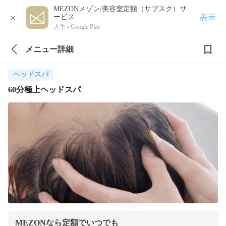
MEZONメゾン/美容室定額（サブスク）サ
×
表示
ービス
入手 -
Google Play
メニュー詳細
ヘッドスパ
60分極上ヘッドスパ
MEZONなら定額でいつでも