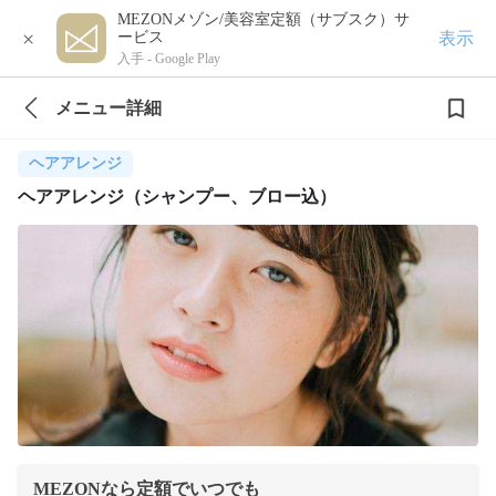
MEZONメゾン/美容室定額（サブスク）サ
×
表示
ービス
入手 -
Google Play
メニュー詳細
ヘアアレンジ
ヘアアレンジ（シャンプー、ブロー込）
MEZONなら定額でいつでも