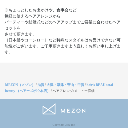
※ちょっとしたお出かけや、食事会など
気軽に使えるヘアアレンジから
パーティーや結婚式などのヘアアップまでご要望に合わせたヘア
セットを
させて頂きます。
［日本髪やコーンロー］など特殊なスタイルはお受けできない可
能性がございます。ご了承頂きますよう宜しくお願い申し上げま
す。
MEZON（メゾン）
/
滋賀
/
大津・草津・守山・甲賀
/
hair's BEAU total
beauty （ヘアーズボウ本店）
/
ヘアアレンジ/メニュー詳細
Copyright Jocy inc.