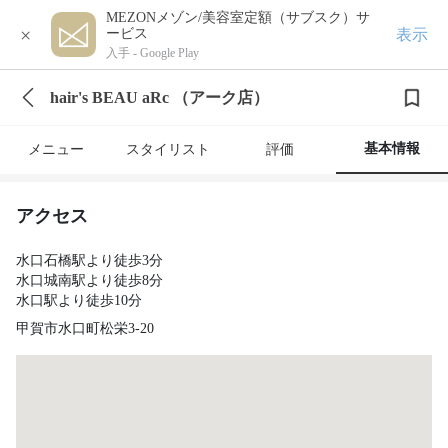
MEZONメゾン/美容室定額（サブスク）サ
×
表示
ービス
入手 -
Google Play
hair's BEAU aRc （アーク店）
基本情報
メニュー
スタイリスト
評価
アクセス
水口石橋駅より徒歩3分
水口城南駅より徒歩8分
水口駅より徒歩10分
甲賀市水口町松栄3-20