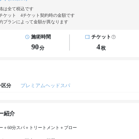
格は全て税込です
チケット 4チケット契約
時の金額です
約プランによって金額が異なります
施術時間
チケット
90
4
分
枚
ー区分
プレミアムヘッドスパ
ー紹介
ー＋60分スパ＋トリートメント＋ブロー