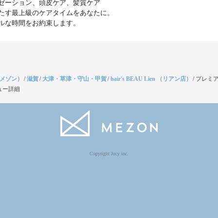
ゼーション、頭皮ケア、髪質ケア
たす最上級のケアタイムをあなたに。
ルな時間をお約束します。
（メゾン）
/
滋賀
/
大津・草津・守山・甲賀
/
hair's BEAU Lien （リアン店）
/
プレミ
ュー詳細
Copyright Jocy inc.