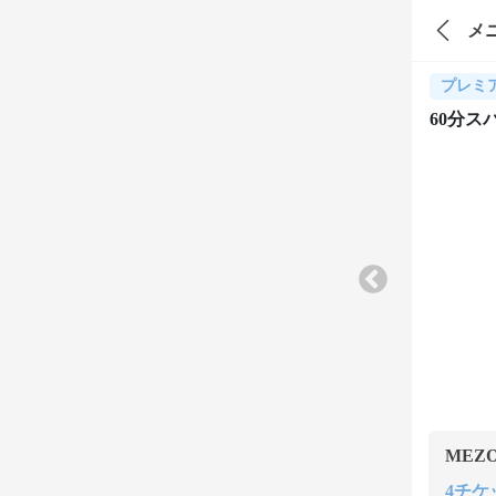
メ
プレミ
60分
MEZ
4チケッ