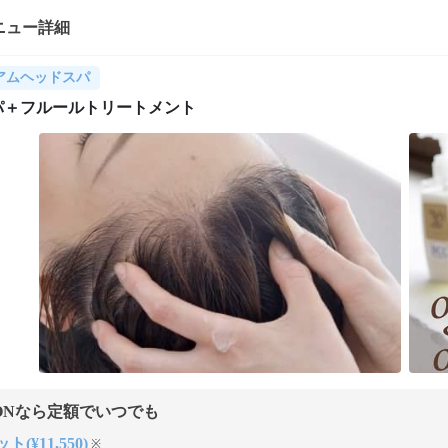
ニュー詳細
アムヘッドスパ
スパ＋フルールトリートメント
ONなら定額でいつでも
ト(¥11,550)
※