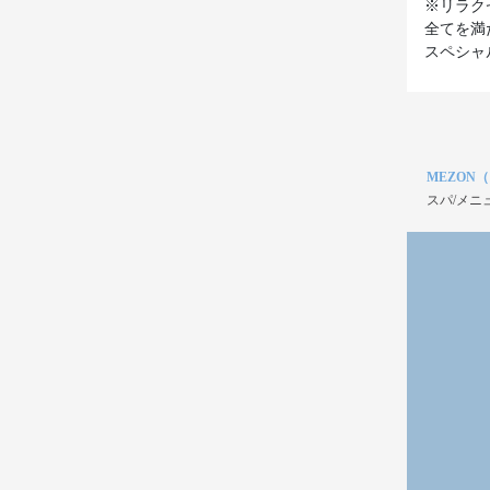
※リラク
全てを満
スペシャ
MEZON
スパ/メニ