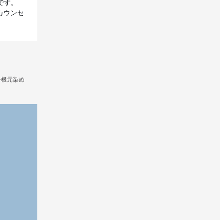
です。
カウンセ
チ根元染め