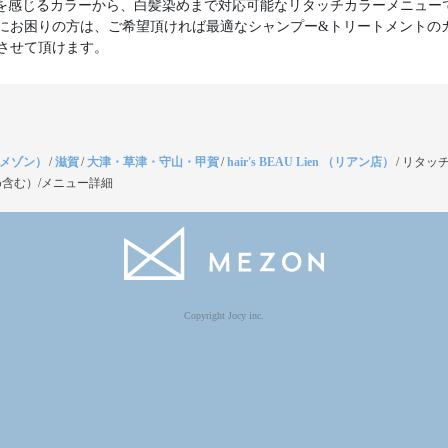
を感じるカラーから、白髪染めまで対応可能なリタッチカラーメニュー
にお困りの方は、ご希望頂ければ最適なシャンプー&トリートメントの
させて頂けます。
（メゾン）
/
滋賀
/
大津・草津・守山・甲賀
/
hair's BEAU Lien （リアン店）
/
リタッ
含む）/メニュー詳細
Copyright Jocy inc.