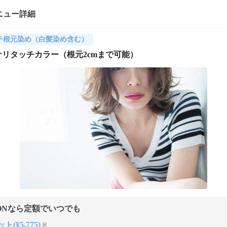
ニュー詳細
チ根元染め（白髪染め含む）
ナリタッチカラー（根元2cmまで可能）
ONなら定額でいつでも
ト(¥5,775)
※