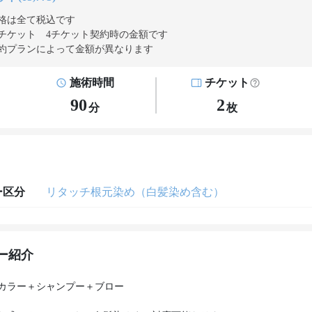
格は全て税込です
チケット 4チケット契約
時の金額です
約プランによって金額が異なります
施術時間
チケット
90
2
分
枚
ー区分
リタッチ根元染め（白髪染め含む）
ー紹介
カラー＋シャンプー＋ブロー