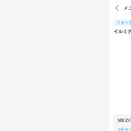
メ
リタッ
イルミ
MEZ
2チケッ