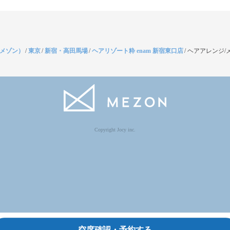
（メゾン）
/
東京
/
新宿・高田馬場
/
ヘアリゾート粋 enam 新宿東口店
/
ヘアアレンジ/
Copyright Jocy inc.
空席確認・予約する