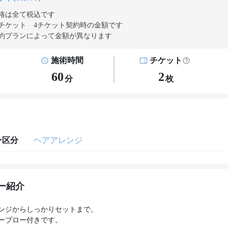
格は全て税込です
チケット 4チケット契約
時の金額です
約プランによって金額が異なります
施術時間
チケット
60
2
分
枚
ー区分
ヘアアレンジ
ー紹介
ンジからしっかりセットまで。
ーブロー付きです。