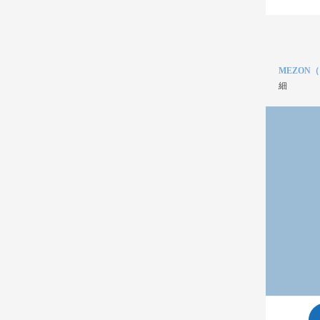
MEZON
細