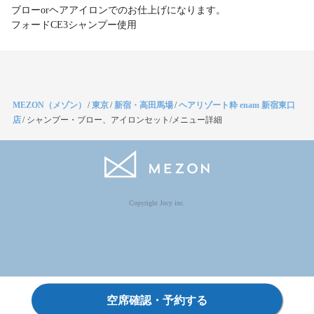
ブローorヘアアイロンでのお仕上げになります。
フォードCE3シャンプー使用
MEZON（メゾン）
/
東京
/
新宿・高田馬場
/
ヘアリゾート粋 enam 新宿東口
店
/
シャンプー・ブロー、アイロンセット/メニュー詳細
Copyright Jocy inc.
空席確認・予約する