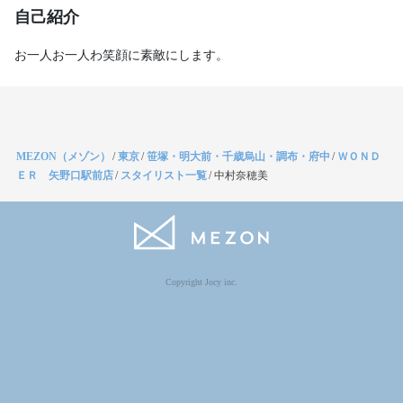
自己紹介
お一人お一人わ笑顔に素敵にします。
MEZON（メゾン）
/
東京
/
笹塚・明大前・千歳烏山・調布・府中
/
ＷＯＮＤ
ＥＲ 矢野口駅前店
/
スタイリスト一覧
/
中村奈穂美
Copyright Jocy inc.