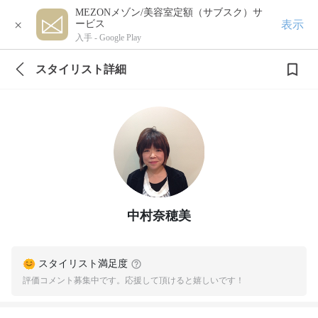
MEZONメゾン/美容室定額（サブスク）サ
×
表示
ービス
入手 -
Google Play
スタイリスト詳細
中村奈穂美
スタイリスト満足度
評価コメント募集中です。応援して頂けると嬉しいです！