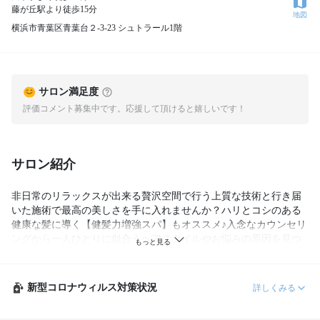
藤が丘駅より徒歩15分
地図
横浜市青葉区青葉台２-3-23 シュトラール1階
サロン満足度
評価コメント募集中です。応援して頂けると嬉しいです！
サロン紹介
非日常のリラックスが出来る贅沢空間で行う上質な技術と行き届
いた施術で最高の美しさを手に入れませんか？ハリとコシのある
健康な髪に導く【健髪力増強スパ】もオススメ♪入念なカウンセリ
ングから一人ひとりに似合うヘアスタイルやお悩みの原因を見つ
け、あなただけのキレイをサポートします。
新型コロナウィルス対策状況
詳しくみる