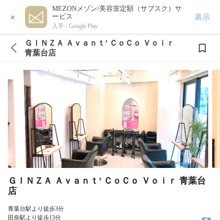
MEZONメゾン/美容室定額（サブスク）サ
×
表示
ービス
入手 -
Google Play
ＧＩＮＺＡ Ａｖａｎｔ’ ＣｏＣｏ Ｖｏｉｒ
青葉台店
ＧＩＮＺＡ Ａｖａｎｔ’ ＣｏＣｏ Ｖｏｉｒ 青葉台
店
青葉台駅より徒歩3分
田奈駅より徒歩13分