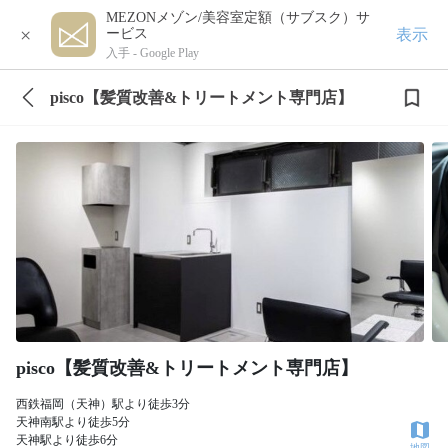
MEZONメゾン/美容室定額（サブスク）サ
×
表示
ービス
入手 -
Google Play
pisco【髪質改善&トリートメント専門店】
pisco【髪質改善&トリートメント専門店】
西鉄福岡（天神）駅より徒歩3分
天神南駅より徒歩5分
天神駅より徒歩6分
地図