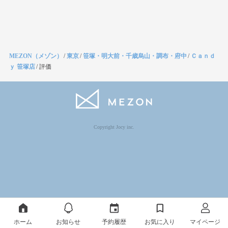
MEZON（メゾン）
/
東京
/
笹塚・明大前・千歳烏山・調布・府中
/
Ｃａｎｄ
ｙ 笹塚店
/
評価
Copyright Jocy inc.
ホーム
お知らせ
予約履歴
お気に入り
マイページ