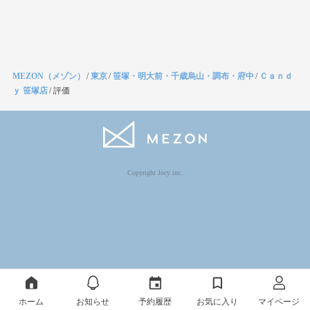
MEZON（メゾン）
/
東京
/
笹塚・明大前・千歳烏山・調布・府中
/
Ｃａｎｄ
ｙ 笹塚店
/
評価
Copyright Jocy inc.
ホーム
お知らせ
予約履歴
お気に入り
マイページ