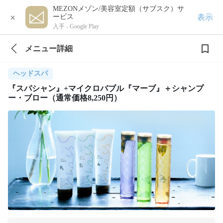
MEZONメゾン/美容室定額（サブスク）サ
×
表示
ービス
入手 -
Google Play
メニュー詳細
ヘッドスパ
『スパシャン』+マイクロバブル『マーブ』＋シャンプ
ー・ブロー（通常価格8,250円）