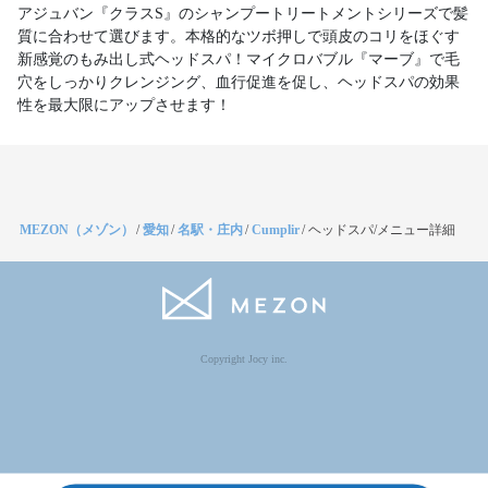
アジュバン『クラスS』のシャンプートリートメントシリーズで髪
質に合わせて選びます。本格的なツボ押しで頭皮のコリをほぐす
新感覚のもみ出し式ヘッドスパ！マイクロバブル『マーブ』で毛
穴をしっかりクレンジング、血行促進を促し、ヘッドスパの効果
性を最大限にアップさせます！
MEZON（メゾン）
/
愛知
/
名駅・庄内
/
Cumplir
/
ヘッドスパ/メニュー詳細
Copyright Jocy inc.