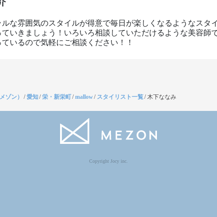
介
ラルな雰囲気のスタイルが得意で毎日が楽しくなるようなスタ
っていきましょう！いろいろ相談していただけるような美容師
っているので気軽にご相談ください！！
（メゾン）
/
愛知
/
栄・新栄町
/
mallow
/
スタイリスト一覧
/
木下ななみ
Copyright Jocy inc.