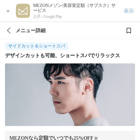
MEZONメゾン/美容室定額（サブスク）サ
×
表示
ービス
入手 -
Google Play
メニュー詳細
サイドカット＆ショートスパ
デザインカットも可能、ショートスパでリラックス
MEZONなら定額でいつでも
25
%OFF
※