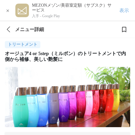
MEZONメゾン/美容室定額（サブスク）サ
×
表示
ービス
入手 -
Google Play
メニュー詳細
トリートメント
オージュア4 or 5step（ミルボン）のトリートメントで内
側から補修、美しい艶髪に