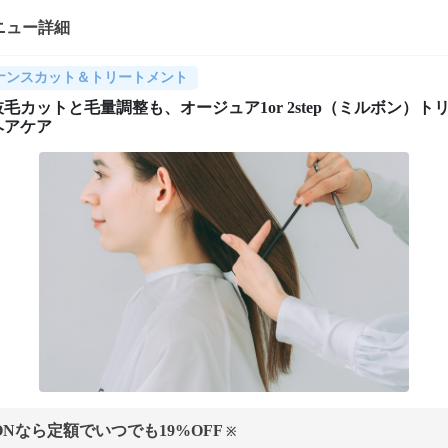
ニュー詳細
ナンスカット＆トリートメント
毛カットと毛量調整も、オージュア1or 2step（ミルボン）ト
ヘアケア
ONなら定額でいつでも
19
%OFF
※