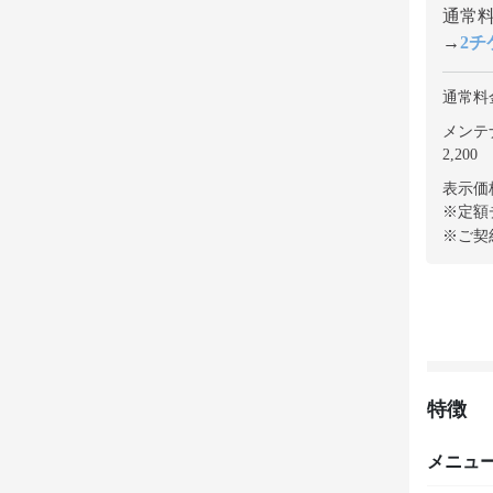
通常料金
→
2チケ
通常料
メンテ
2,200
表示価
※定額
※ご契
特徴
メニュ