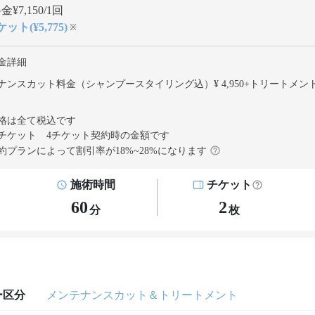
¥7,150/1回
ット(¥5,775)
※
金詳細
ナンスカット料金（シャンプースタイリング込）¥ 4,950
+
トリートメン
格は全て税込です
チケット 4チケット契約
時の金額です
約プランによって割引率が
18
%~
28
%になります
施術時間
チケット
60
2
分
枚
ー区分
メンテナンスカット＆トリートメント