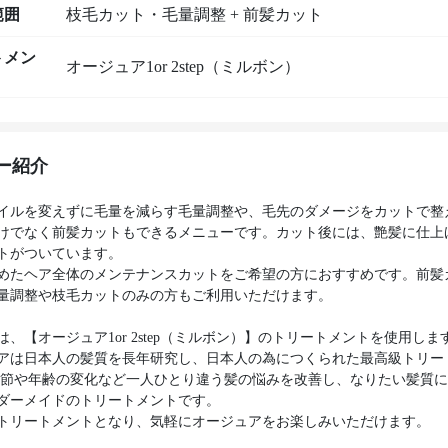
範囲
枝毛カット・毛量調整 + 前髪カット
トメン
オージュア1or 2step（ミルボン）
ー紹介
イルを変えずに毛量を減らす毛量調整や、毛先のダメージをカットで整
けでなく前髪カットもできるメニューです。カット後には、艶髪に仕上
トがついています。
めたヘア全体のメンテナンスカットをご希望の方におすすめです。前髪
量調整や枝毛カットのみの方もご利用いただけます。
は、【オージュア1or 2step（ミルボン）】のトリートメントを使用しま
アは日本人の髪質を長年研究し、日本人の為につくられた最高級トリー
季節や年齢の変化など一人ひとり違う髪の悩みを改善し、なりたい髪質
ダーメイドのトリートメントです。
トリートメントとなり、気軽にオージュアをお楽しみいただけます。