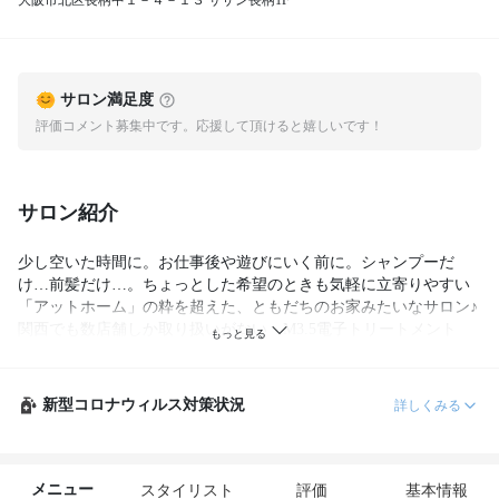
大阪市北区長柄中１－４－１３ サザン長柄1F
サロン満足度
評価コメント募集中です。応援して頂けると嬉しいです！
サロン紹介
少し空いた時間に。お仕事後や遊びにいく前に。シャンプーだ
け…前髪だけ…。ちょっとした希望のときも気軽に立寄りやすい
「アットホーム」の粋を超えた、ともだちのお家みたいなサロン♪
関西でも数店舗しか取り扱いがない　M3.5電子トリートメント
で、しっとり感とサラサラ感の両方を手に入れよう！！！
新型コロナウィルス対策状況
詳しくみる
メニュー
スタイリスト
評価
基本情報