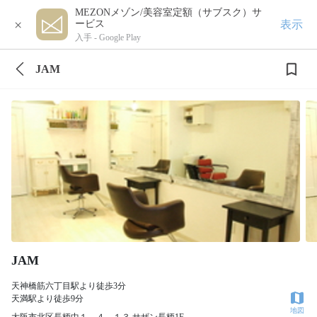
MEZONメゾン/美容室定額（サブスク）サ
×
表示
ービス
入手 -
Google Play
JAM
JAM
天神橋筋六丁目駅より徒歩3分
天満駅より徒歩9分
地図