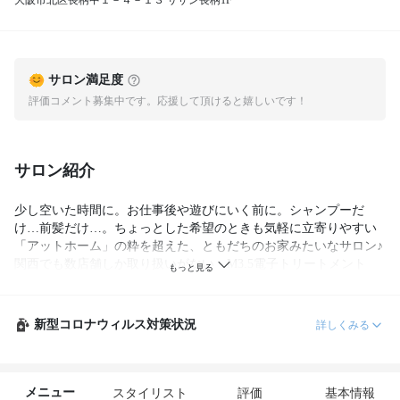
大阪市北区長柄中１－４－１３ サザン長柄1F
サロン満足度
評価コメント募集中です。応援して頂けると嬉しいです！
サロン紹介
少し空いた時間に。お仕事後や遊びにいく前に。シャンプーだ
け…前髪だけ…。ちょっとした希望のときも気軽に立寄りやすい
「アットホーム」の粋を超えた、ともだちのお家みたいなサロン♪
関西でも数店舗しか取り扱いがない　M3.5電子トリートメント
で、しっとり感とサラサラ感の両方を手に入れよう！！！
新型コロナウィルス対策状況
詳しくみる
メニュー
スタイリスト
評価
基本情報