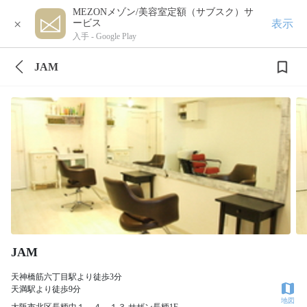
MEZONメゾン/美容室定額（サブスク）サ
×
表示
ービス
入手 -
Google Play
JAM
JAM
天神橋筋六丁目駅より徒歩3分
天満駅より徒歩9分
地図