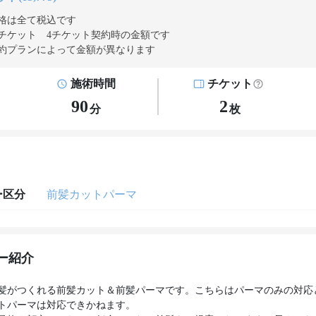
格は全て税込です
チケット 4チケット契約
時の金額です
約プランによって金額が異なります
施術時間
チケット
90
2
分
枚
ー区分
前髪カットパーマ
ー紹介
髪がつくれる前髪カット＆前髪パーマです。こちらはパーマのみの対応
トパーマは対応できかねます。