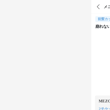
メ
前髪カ
崩れな
MEZ
2チケッ