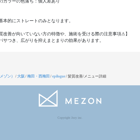
のカラーの色落ち：個人差あり
基本的にストレートのみとなります。
質改善が向いていない方の特徴や、施術を受ける際の注意事項⚠】
パサつき、広がりを抑えまとまりの効果があります。
（メゾン）
/
大阪
/
梅田・西梅田
/
epilogue
/
髪質改善/メニュー詳細
Copyright Jocy inc.