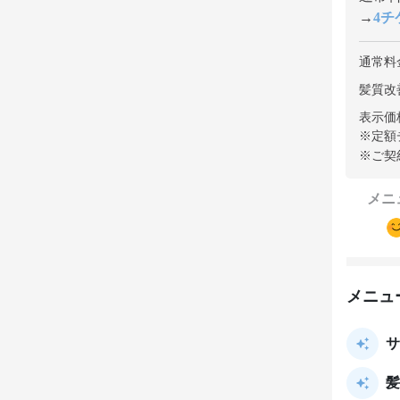
→
4チケ
通常料
髪質改善
表示価
※定額
※ご契
メニ
メニュ
サ
髪