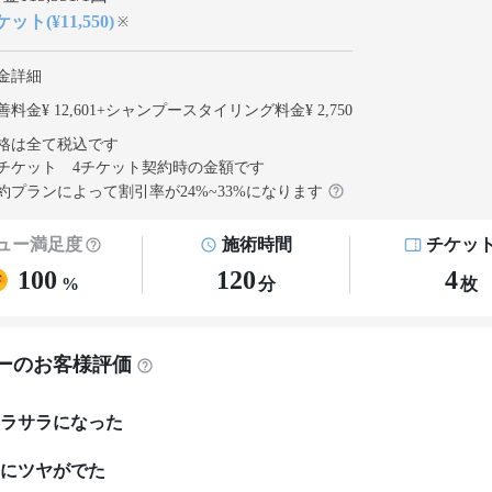
ット(¥11,550)
※
金詳細
料金¥ 12,601
+
シャンプースタイリング料金¥ 2,750
格は全て税込です
チケット 4チケット契約
時の金額です
約プランによって割引率が
24
%~
33
%になります
ュー満足度
施術時間
チケッ
100
120
4
%
分
枚
ーのお客様評価
ラサラになった
にツヤがでた