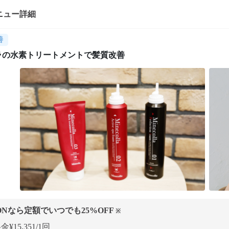
ニュー詳細
善
ラの水素トリートメントで髪質改善
ONなら定額でいつでも
25
%OFF
※
¥15,351/1回