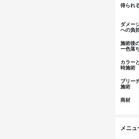
得られ
ダメー
への負
施術後
ー色落
カラー
時施術
ブリー
施術
商材
メニュ