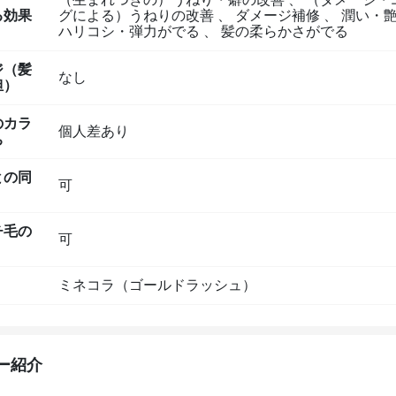
る効果
グによる）うねりの改善
、
ダメージ補修
、
潤い・艶
ハリコシ・弾力がでる
、
髪の柔らかさがでる
ジ（髪
なし
担）
のカラ
個人差あり
ち
との同
可
チ毛の
可
ミネコラ（ゴールドラッシュ）
ー紹介