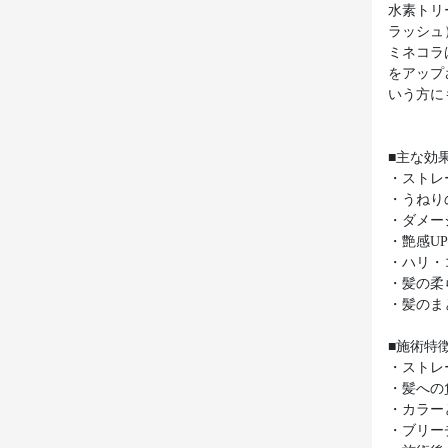
水素トリ
ラッシュ
ミネコラ
をアップ
いう方に
■主な効
・ストレ
・うねり
・ダメー
・艶感U
・ハリ・
・髪の柔
・髪のま
■施術特
・ストレ
・髪への
・カラー
・ブリー