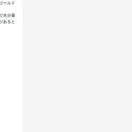
ゴールド
で水分量
があると