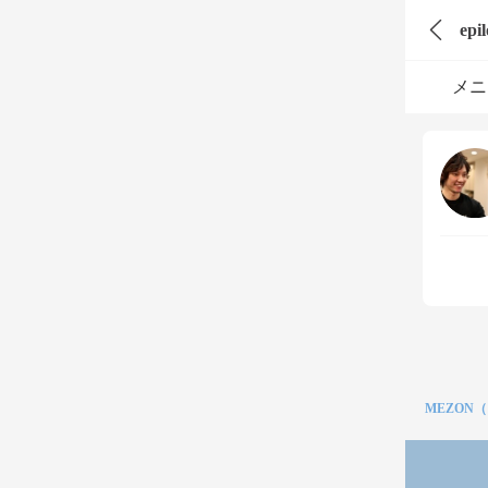
epi
メニ
MEZON