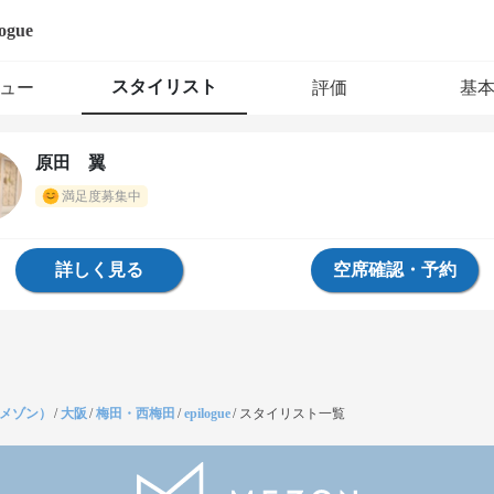
logue
スタイリスト
ュー
評価
基
原田 翼
満足度募集中
詳しく見る
空席確認・予約
（メゾン）
/
大阪
/
梅田・西梅田
/
epilogue
/
スタイリスト一覧