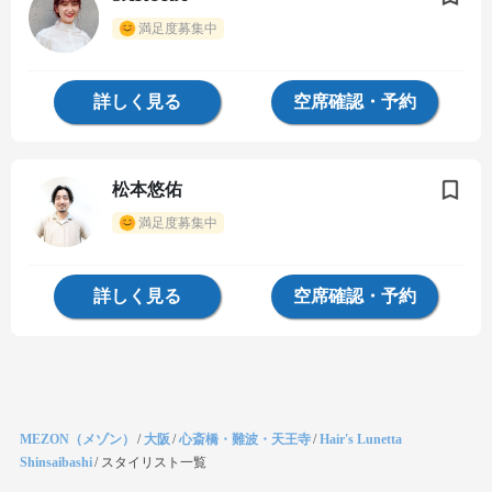
満足度募集中
詳しく見る
空席確認・予約
松本悠佑
満足度募集中
詳しく見る
空席確認・予約
MEZON（メゾン）
/
大阪
/
心斎橋・難波・天王寺
/
Hair's Lunetta
Shinsaibashi
/
スタイリスト一覧