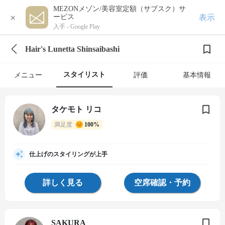
MEZONメゾン/美容室定額（サブスク）サ
×
表示
ービス
入手 -
Google Play
Hair's Lunetta Shinsaibashi
スタイリスト
メニュー
評価
基本情報
タケモト リコ
満足度
100%
仕上げのスタイリングが上手
詳しく見る
空席確認・予約
SAKURA