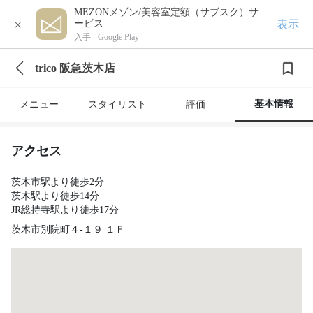
MEZONメゾン/美容室定額（サブスク）サ
×
表示
ービス
入手 -
Google Play
trico 阪急茨木店
基本情報
メニュー
スタイリスト
評価
アクセス
茨木市駅より徒歩2分
茨木駅より徒歩14分
JR総持寺駅より徒歩17分
茨木市別院町４-１９ １Ｆ