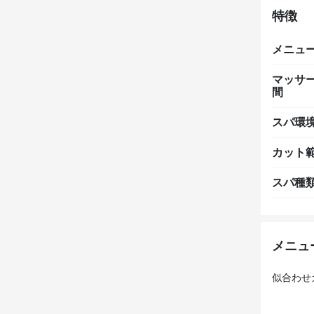
特徴
メニュ
マッサ
間
スパ環
カット
スパ種
メニュ
似合わせ