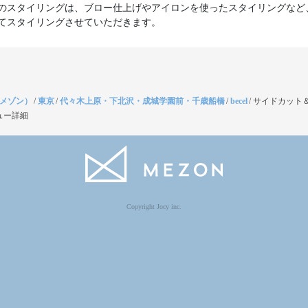
のスタイリングは、ブロー仕上げやアイロンを使ったスタイリングなど
（メゾン）
/
東京
/
代々木上原・下北沢・成城学園前・千歳船橋
/
becel
/
サイドカット
ュー詳細
Copyright Jocy inc.