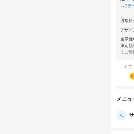
→
2チケ
通常料
デザイン
表示価
※定額
※ご契
メニ
メニュ
サ