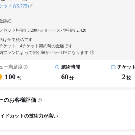
ット(¥5,775)
※
金詳細
カット料金¥ 5,280
+
ショートスパ料金¥ 2,420
格は全て税込です
チケット 4チケット契約
時の金額です
約プランによって割引率が
24
%~
33
%になります
ュー満足度
施術時間
チケッ
100
60
2
%
分
枚
ーのお客様評価
イドカットの技術力が高い