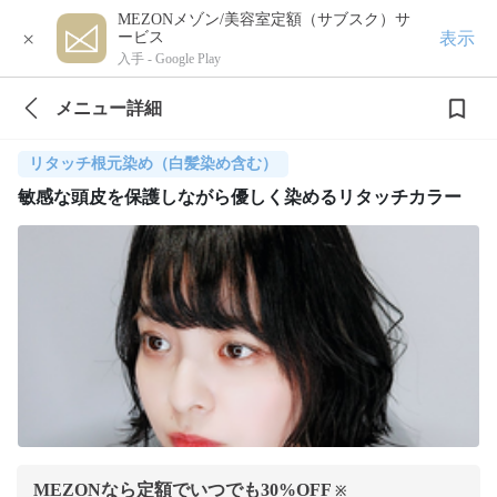
MEZONメゾン/美容室定額（サブスク）サ
×
表示
ービス
入手 -
Google Play
メニュー詳細
リタッチ根元染め（白髪染め含む）
敏感な頭皮を保護しながら優しく染めるリタッチカラー
MEZONなら定額でいつでも
30
%OFF
※