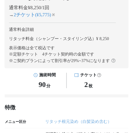
通常料金¥8,250/1回
→
2チケット(¥5,775)
※
通常料金詳細
リタッチ料金（シャンプー・スタイリング込）¥ 8,250
表示価格は全て税込です
※定額チケット 4チケット契約
時の金額です
※ご契約プランによって割引率が
29
%~
37
%になります
施術時間
チケット
90
2
分
枚
特徴
リタッチ根元染め（白髪染め含む）
メニュー区分