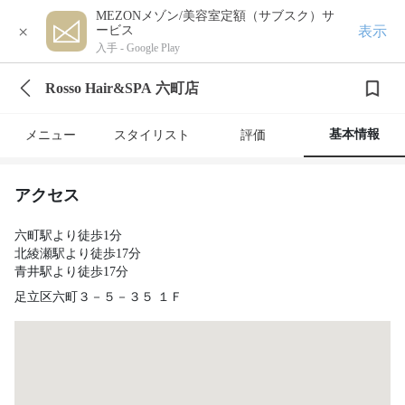
MEZONメゾン/美容室定額（サブスク）サ
×
表示
ービス
入手 -
Google Play
Rosso Hair&SPA 六町店
基本情報
メニュー
スタイリスト
評価
アクセス
六町駅より徒歩1分
北綾瀬駅より徒歩17分
青井駅より徒歩17分
足立区六町３－５－３５ １Ｆ