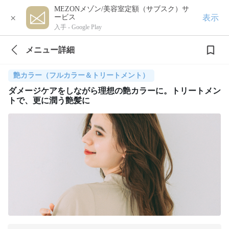
MEZONメゾン/美容室定額（サブスク）サ
×
表示
ービス
入手 -
Google Play
メニュー詳細
艶カラー（フルカラー＆トリートメント）
ダメージケアをしながら理想の艶カラーに。トリートメン
トで、更に潤う艶髪に