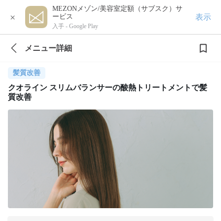
MEZONメゾン/美容室定額（サブスク）サ
×
表示
ービス
入手 -
Google Play
メニュー詳細
髪質改善
クオライン スリムバランサーの酸熱トリートメントで髪
質改善