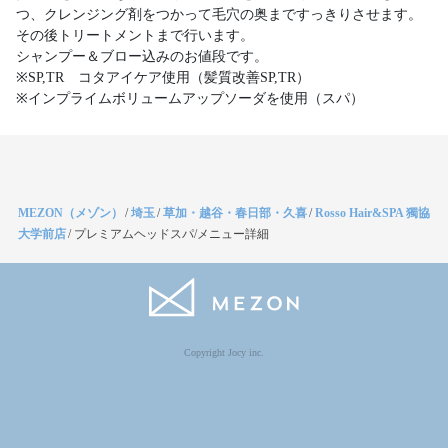
つ、クレンジング剤をつかって毛穴の奥まですっきりさせます。
その後トリートメントまで行います。
シャンプー＆ブロー込みのお値段です。
※SP,TR コタアイケア使用（髪質改善SP,TR）
MEZON（メゾン）
/
埼玉
/
草加・越谷・春日部・久喜
/
Rosso Hair&SPA 獨協
大学前店
/
プレミアムヘッドスパ/メニュー詳細
Copyright Jocy inc.