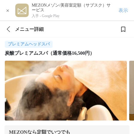
MEZONメゾン/美容室定額（サブスク）サ
×
表示
ービス
入手 -
Google Play
メニュー詳細
プレミアムヘッドスパ
炭酸プレミアムスパ（通常価格16,500円）
MEZONなら定額でいつでも