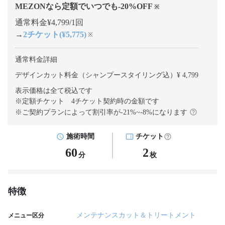
MEZONなら定額でいつでも
-20
%OFF
※
通常料金¥4,799/1回
→
2チケット(¥5,775)
※
通常料金詳細
デザインカット料金（シャンプースタイリング込）¥ 4,799
表示価格は全て税込です
※定額チケット 4チケット契約
時の金額です
※ご契約プランによって割引率が
-21
%~
-8
%になります
施術時間
チケット
60
2
分
枚
特徴
メンテナンスカット＆トリートメント
メニュー区分