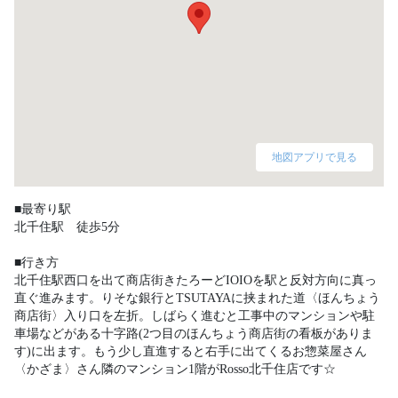
地図アプリで見る
■最寄り駅

北千住駅　徒歩5分

■行き方

北千住駅西口を出て商店街きたろーどIOIOを駅と反対方向に真っ
直ぐ進みます。りそな銀行とTSUTAYAに挟まれた道〈ほんちょう
商店街〉入り口を左折。しばらく進むと工事中のマンションや駐
車場などがある十字路(2つ目のほんちょう商店街の看板がありま
す)に出ます。もう少し直進すると右手に出てくるお惣菜屋さん
〈かざま〉さん隣のマンション1階がRosso北千住店です☆ 