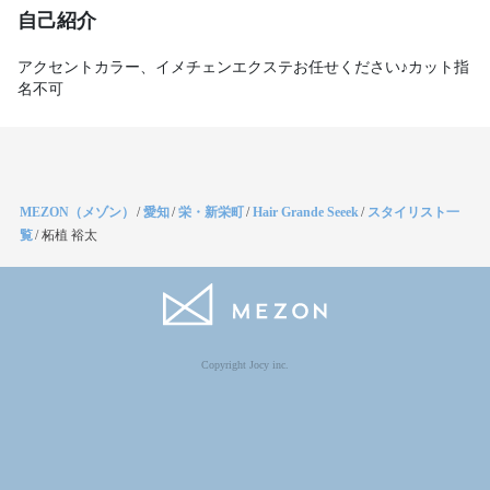
自己紹介
アクセントカラー、イメチェンエクステお任せください♪カット指
名不可
MEZON（メゾン）
/
愛知
/
栄・新栄町
/
Hair Grande Seeek
/
スタイリスト一
覧
/
柘植 裕太
Copyright Jocy inc.