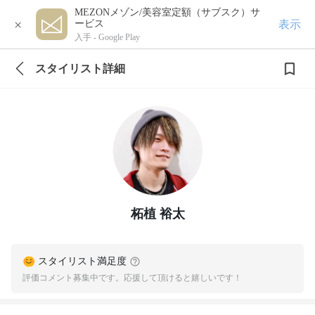
MEZONメゾン/美容室定額（サブスク）サ
×
表示
ービス
入手 -
Google Play
スタイリスト詳細
柘植 裕太
スタイリスト満足度
評価コメント募集中です。応援して頂けると嬉しいです！