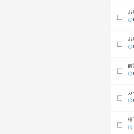
お
お
前
カ
縮