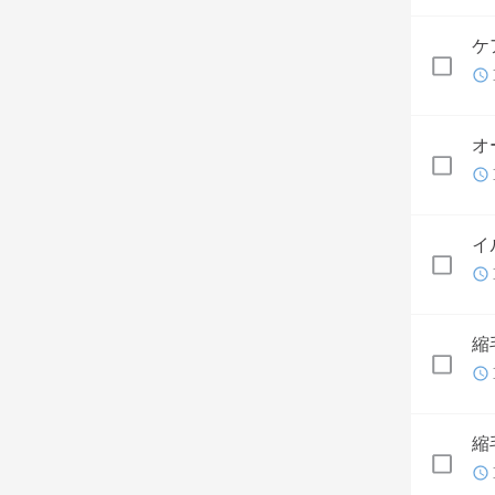
ケ
オ
イ
縮
縮