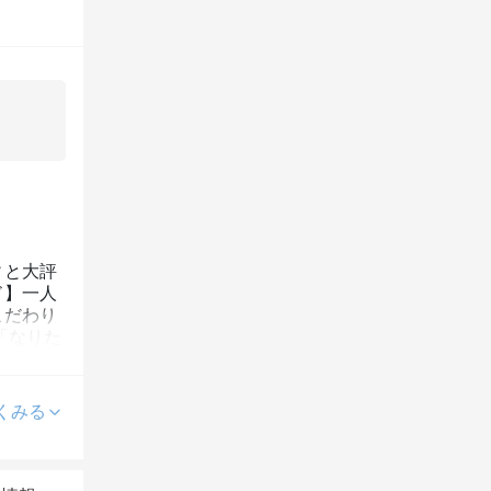
ィと大評
ド】一人
こだわり
「なりた
くみる