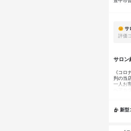
豊中市
サ
評価
サロン
《コロ
判の当
一人お
ヘアカ
い」を
新型