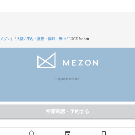
（メゾン）
/
大阪
/
庄内・服部・岡町・豊中
/
LUCE for hair.
Copyright Jocy inc.
空席確認・予約する