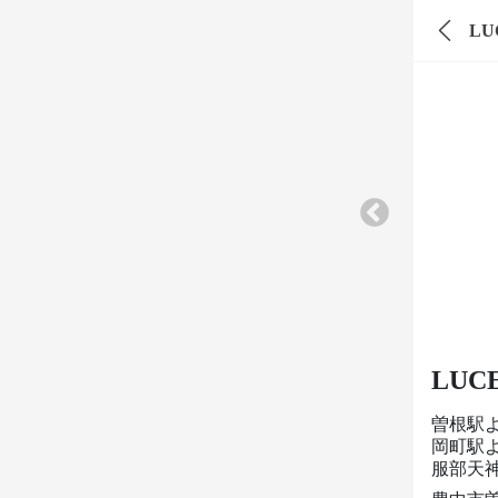
LUC
LUCE 
曽根駅
岡町駅よ
服部天神