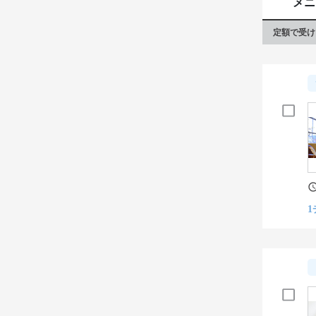
メニ
定額で受け
1