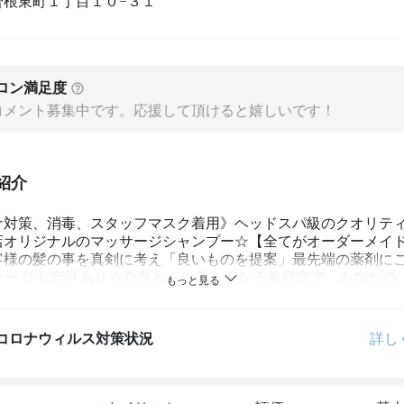
曽根東町１丁目１０−３１
ロン満足度
コメント募集中です。応援して頂けると嬉しいです！
紹介
ナ対策、消毒、スタッフマスク着用》ヘッドスパ級のクオリテ
店オリジナルのマッサージシャンプー☆【全てがオーダーメイ
客様の髪の事を真剣に考え「良いものを提案」最先端の薬剤に
ラー にも定評あり☆心身ともに美しくなる美容室で、あなたの
叶えます。
コロナウィルス対策状況
詳し