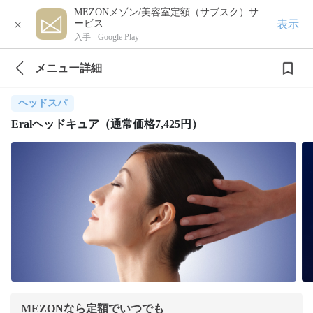
MEZONメゾン/美容室定額（サブスク）サ
×
表示
ービス
入手 -
Google Play
メニュー詳細
ヘッドスパ
Eralヘッドキュア（通常価格7,425円）
MEZONなら定額でいつでも