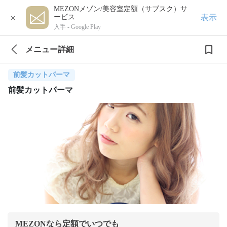
MEZONメゾン/美容室定額（サブスク）サ
×
表示
ービス
入手 -
Google Play
メニュー詳細
前髪カットパーマ
前髪カットパーマ
MEZONなら定額でいつでも