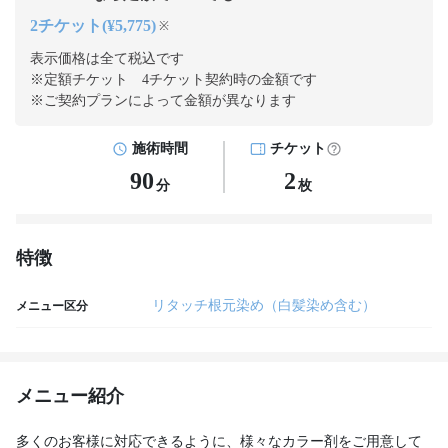
2チケット(¥5,775)
※
表示価格は全て税込です
※定額チケット 4チケット契約
時の金額です
※ご契約プランによって金額が異なります
施術時間
チケット
90
2
分
枚
特徴
リタッチ根元染め（白髪染め含む）
メニュー区分
メニュー紹介
多くのお客様に対応できるように、様々なカラー剤をご用意して