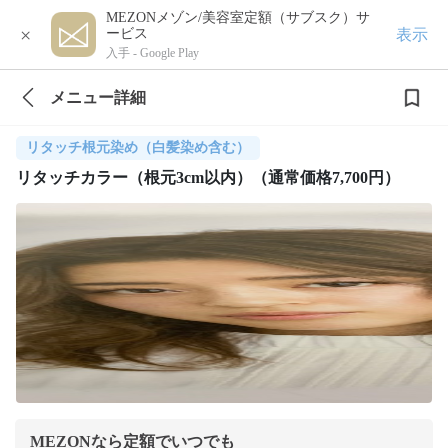
MEZONメゾン/美容室定額（サブスク）サ
×
表示
ービス
入手 -
Google Play
メニュー詳細
リタッチ根元染め（白髪染め含む）
リタッチカラー（根元3cm以内）（通常価格7,700円）
MEZONなら定額でいつでも