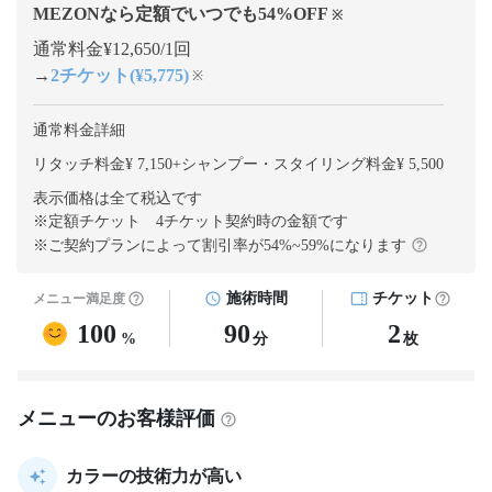
MEZONなら定額でいつでも
54
%OFF
※
通常料金¥12,650/1回
→
2チケット(¥5,775)
※
通常料金詳細
リタッチ料金¥ 7,150
+
シャンプー・スタイリング料金¥ 5,500
表示価格は全て税込です
※定額チケット 4チケット契約
時の金額です
※ご契約プランによって割引率が
54
%~
59
%になります
施術時間
チケット
メニュー満足度
100
90
2
%
分
枚
メニューのお客様評価
カラーの技術力が高い