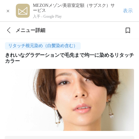
MEZONメゾン/美容室定額（サブスク）サ
×
表示
ービス
入手 -
Google Play
メニュー詳細
リタッチ根元染め（白髪染め含む）
きれいなグラデーションで毛先まで均一に染めるリタッチ
カラー