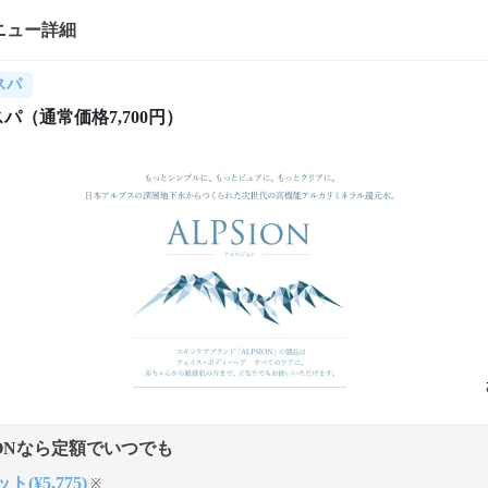
ニュー詳細
スパ
パ（通常価格7,700円）
ONなら定額でいつでも
ト(¥5,775)
※