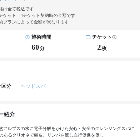
格は全て税込です
チケット 4チケット契約
時の金額です
約プランによって金額が異なります
施術時間
チケット
60
2
分
枚
ー区分
ヘッドスパ
ー紹介
然アルプスの水に電子分解をかけた安心・安全のクレンジングスパに
果のあるクリオネで頭皮。リンパを流し血行促進を促し