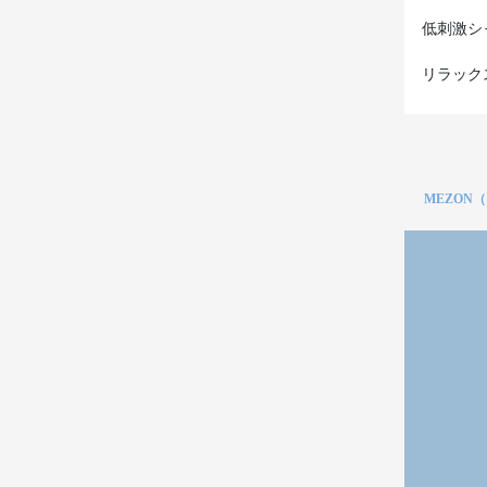
低刺激シ
リラック
MEZON