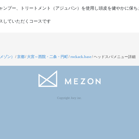
ャンプー、トリートメント（アジュバン）を使用し頭皮を健やかに保ち
スしていただくコースです
（メゾン）
/
京都
/
大宮～西院・二条・円町
/
rockack.base
/
ヘッドスパ/メニュー詳細
Copyright Jocy inc.