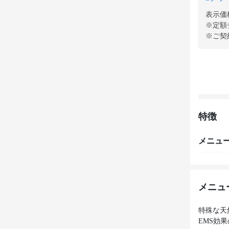
表示価
※定額
※ご契
特徴
メニュ
メニュ
特殊な天
EMS効