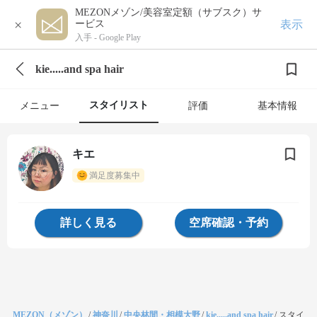
MEZONメゾン/美容室定額（サブスク）サ
×
表示
ービス
入手 -
Google Play
kie.....and spa hair
スタイリスト
メニュー
評価
基本情報
キエ
満足度募集中
詳しく見る
空席確認・予約
MEZON（メゾン）
/
神奈川
/
中央林間・相模大野
/
kie.....and spa hair
/
スタイ