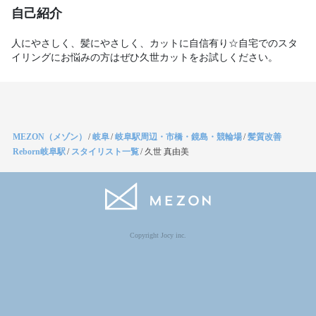
自己紹介
人にやさしく、髪にやさしく、カットに自信有り☆自宅でのスタ
MEZON（メゾン）
/
岐阜
/
岐阜駅周辺・市橋・鏡島・競輪場
/
髪質改善
Reborn岐阜駅
/
スタイリスト一覧
/
久世 真由美
Copyright Jocy inc.