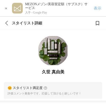
MEZONメゾン/美容室定額（サブスク）サ
×
表示
ービス
入手 -
Google Play
スタイリスト詳細
久世 真由美
スタイリスト満足度
評価コメント募集中です。応援して頂けると嬉しいです！