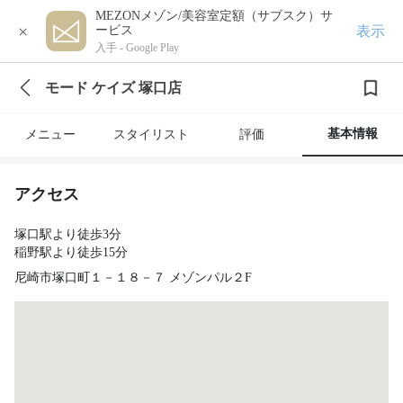
MEZONメゾン/美容室定額（サブスク）サ
×
表示
ービス
入手 -
Google Play
モード ケイズ 塚口店
基本情報
メニュー
スタイリスト
評価
アクセス
塚口駅より徒歩3分
稲野駅より徒歩15分
尼崎市塚口町１－１８－７ メゾンパル２F