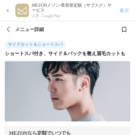
MEZONメゾン/美容室定額（サブスク）サ
×
表示
ービス
入手 -
Google Play
メニュー詳細
サイドカット＆ショートスパ
ショートスパ付き、サイド＆バックを整え眉毛カットも
MEZONなら定額でいつでも