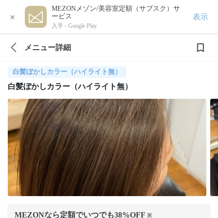
MEZONメゾン/美容室定額（サブスク）サ
×
表示
ービス
入手 -
Google Play
メニュー詳細
白髪ぼかしカラー（ハイライト無）
白髪ぼかしカラー（ハイライト無）
MEZONなら定額でいつでも
38
%OFF
※