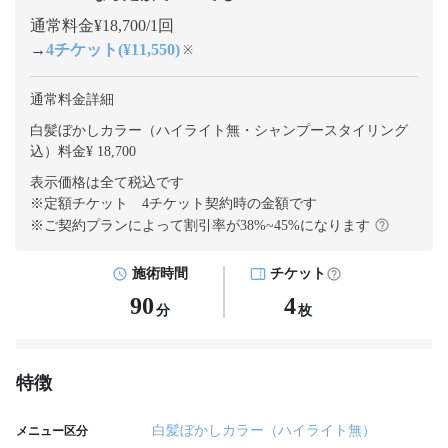
通常料金¥18,700/1回
→
4チケット(¥11,550)
※
通常料金詳細
白髪ぼかしカラー（ハイライト無・シャンプースタイリング
込）料金¥ 18,700
表示価格は全て税込です
※定額チケット 4チケット契約
時の金額です
※ご契約プランによって割引率が
38
%~
45
%になります
施術時間
チケット
90
4
分
枚
特徴
白髪ぼかしカラー（ハイライト無）
メニュー区分