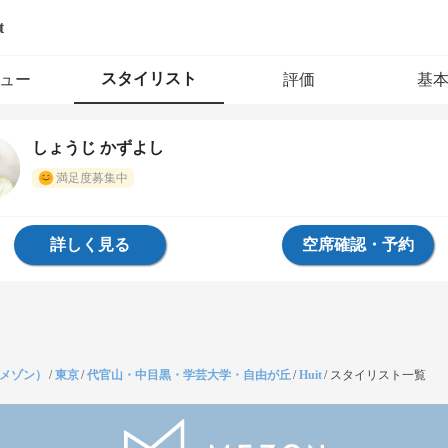
t
スタイリスト
ュー
評価
基
しょうじ かずよし
満足度募集中
詳しく見る
空席確認・予約
（メゾン）
/
東京
/
代官山・中目黒・学芸大学・自由が丘
/
Huit
/
スタイリスト一覧