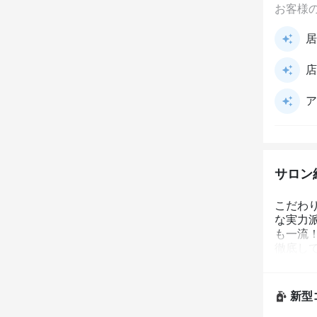
お客様
居
店
ア
サロン
こだわり
な実力
も一流
徹底し
さい。【
新型