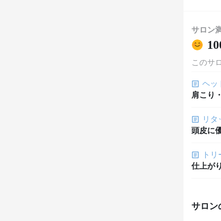
サロン
10
このサ
ヘッ
肩こり
リタ
頭皮に
トリ
仕上が
サロン