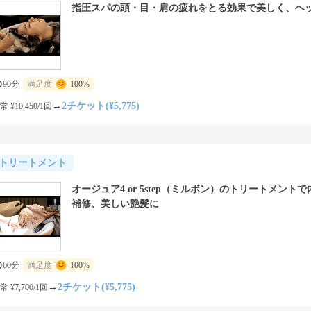
指圧スパの頭・目・肩の疲れをとる効果で美しく、ヘ
90分
満足度
100%
→
2チケット(¥5,775)
常 ¥10,450/1回
トリートメント
オージュア4 or 5step（ミルボン）のトリートメント
補修、美しい艶髪に
60分
満足度
100%
→
2チケット(¥5,775)
常 ¥7,700/1回