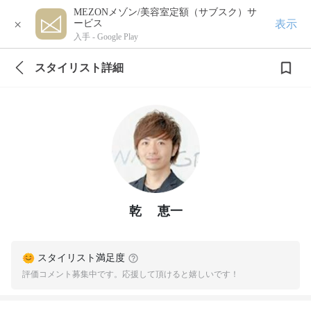
MEZONメゾン/美容室定額（サブスク）サ
×
表示
ービス
入手 -
Google Play
スタイリスト詳細
乾 恵一
スタイリスト満足度
評価コメント募集中です。応援して頂けると嬉しいです！