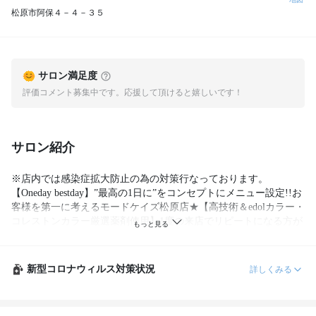
松原市阿保４－４－３５
サロン満足度
評価コメント募集中です。応援して頂けると嬉しいです！
サロン紹介
※店内では感染症拡大防止の為の対策行なっております。
【Oneday bestday】”最高の1日に”をコンセプトにメニュー設定!!お
客様を第一に考えるモードケイズ松原店★【高技術＆edolカラー・
コレストンカラー厳選薬剤使用】1度の来店でリピートになる方が
多い☆メンズやお子様連れでの入店も大歓迎!!ベビーカーでも入店
OK!!

新型コロナウィルス対策状況
詳しくみる