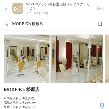
MEZONメゾン/美容室定額（サブスク）サ
×
表示
ービス
入手 -
Google Play
MODE K's 松原店
MODE K's 松原店
河内松原駅より徒歩3分
高見ノ里駅より徒歩14分
恵我ノ荘駅より徒歩18分
地図