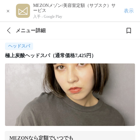
MEZONメゾン/美容室定額（サブスク）サ
×
表示
ービス
入手 -
Google Play
メニュー詳細
ヘッドスパ
極上炭酸ヘッドスパ（通常価格7,425円）
MEZONなら定額でいつでも