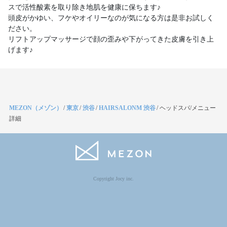
スで活性酸素を取り除き地肌を健康に保ちます♪
頭皮がかゆい、フケやオイリーなのが気になる方は是非お試しく
ださい。
リフトアップマッサージで顔の歪みや下がってきた皮膚を引き上
げます♪
MEZON（メゾン）
/
東京
/
渋谷
/
HAIRSALONM 渋谷
/
ヘッドスパ/メニュー
詳細
Copyright Jocy inc.