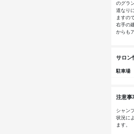
のグラ
道なり
ますの
右手の
サロン
駐車場
注意事
シャン
状況に
ます。