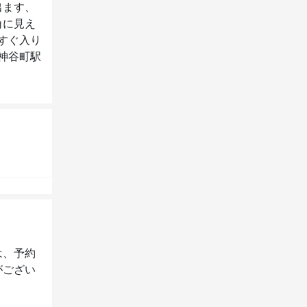
出ます、
角に見え
すぐ入り
神谷町駅
は、予約
がござい